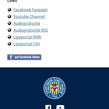
Links
Facebook Fanpage
Youtube Channel
Audiogrätsche
Audiogrätsche RSS
Ligaportal (KM)
Ligaportal (1b)