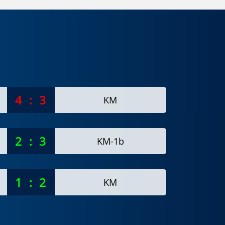
4
:
3
KM
2
:
3
KM-1b
1
:
2
KM