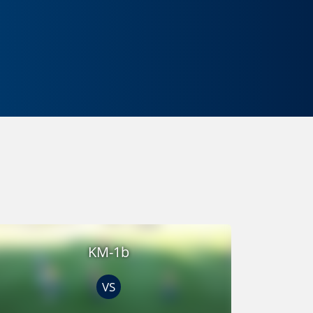
KM-1b
VS