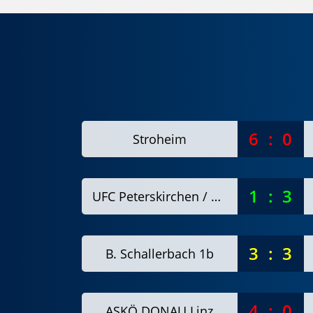
6
:
0
Stroheim
1
:
3
UFC Peterskirchen / Tumeltsham / Andrichsfurt
3
:
3
B. Schallerbach 1b
4
:
0
ASKÖ DONAU Linz