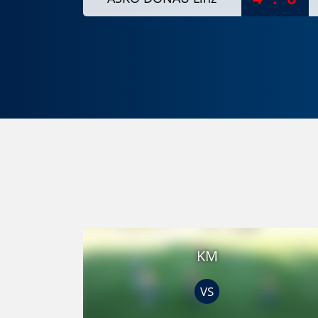
KM
VS