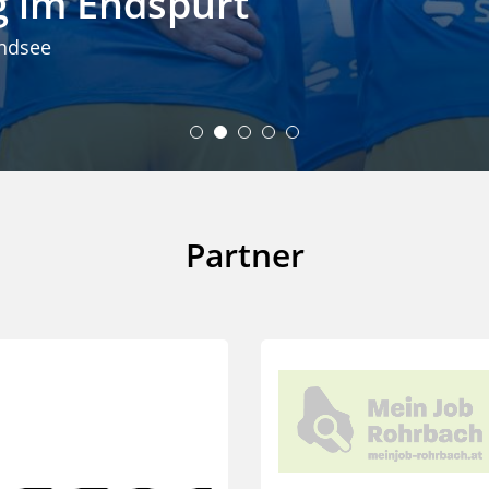
eg im Endspurt
ndsee
Partner